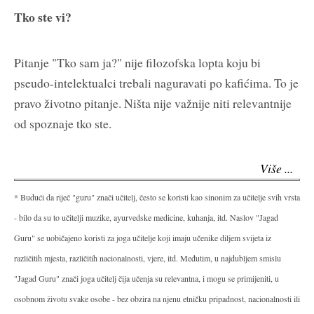
Tko ste vi?
Pitanje "Tko sam ja?" nije filozofska lopta koju bi
pseudo-intelektualci trebali naguravati po kafićima. To je
pravo životno pitanje. Ništa nije važnije niti relevantnije
od spoznaje tko ste.
Više ...
* Budući da riječ "guru" znači učitelj, često se koristi kao sinonim za učitelje svih vrsta
- bilo da su to učitelji muzike, ayurvedske medicine, kuhanja, itd. Naslov "Jagad
Guru" se uobičajeno koristi za joga učitelje koji imaju učenike diljem svijeta iz
različitih mjesta, različitih nacionalnosti, vjere, itd. Međutim, u najdubljem smislu
"Jagad Guru" znači joga učitelj čija učenja su relevantna, i mogu se primijeniti, u
osobnom životu svake osobe - bez obzira na njenu etničku pripadnost, nacionalnosti ili